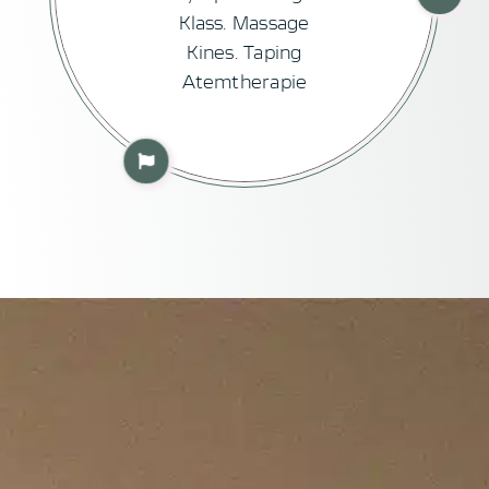
Cranio-Sacrale Therapie
Akupressur, Gua Sha, Schröpftherapie