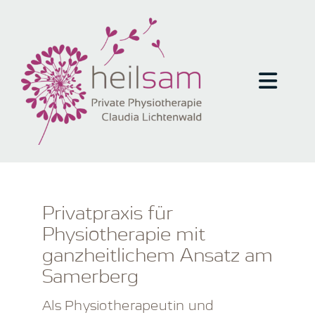
Zum
Inhalt
springen
Togg
Navig
Home
Therapie
Privatpraxis für
Physiotherapie mit
Praxis
ganzheitlichem Ansatz am
Samerberg
Philosophie
Als Physiotherapeutin und