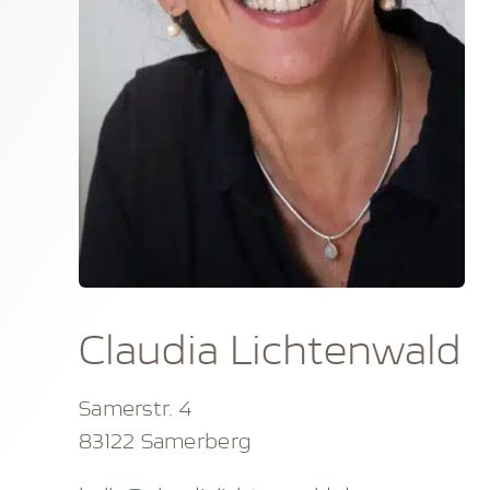
Claudia Lichtenwald
Samerstr. 4
83122 Samerberg